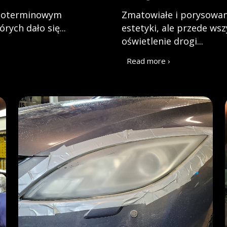
ugoterminowym
Zmatowiałe i porysowane
rych dało się...
estetyki, ale przede ws
oświetlenie drogi...
Read more ›