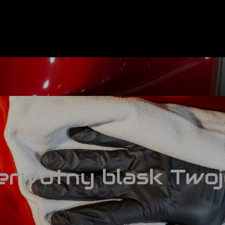
erwotny blask Two