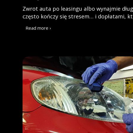
Zwrot auta po leasingu albo wynajmie dł
często kończy się stresem… i dopłatami, któ
Read more ›